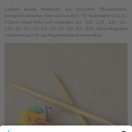
Lustiges buntes Nadelmaß aus recycelten Pflanzenresten,
biologisch abbaubar, klein und handlich. Für Nadelmaße US 0-15 /
2-10mm (diese Maße sind vorhanden: 2,0 - 2,25 - 2,75 - 3,25 - 3,5 -
3,75 - 4,0 - 4,5 - 5,0 - 5,5 - 6,0 - 6,5 - 8,0 - 9,0 - 10,0).. Kleine Magneten
machen es auch für das Magnetarmband verwendbar.